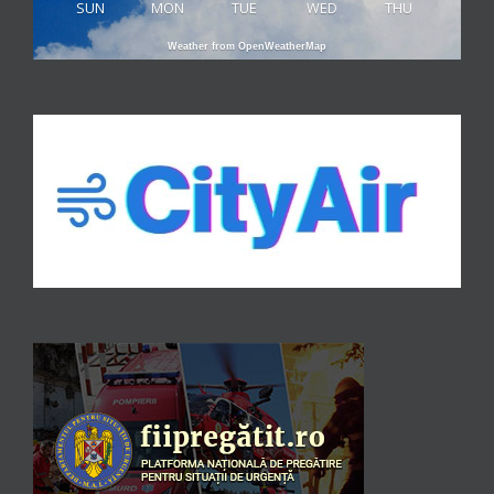
SUN
MON
TUE
WED
THU
Weather from OpenWeatherMap