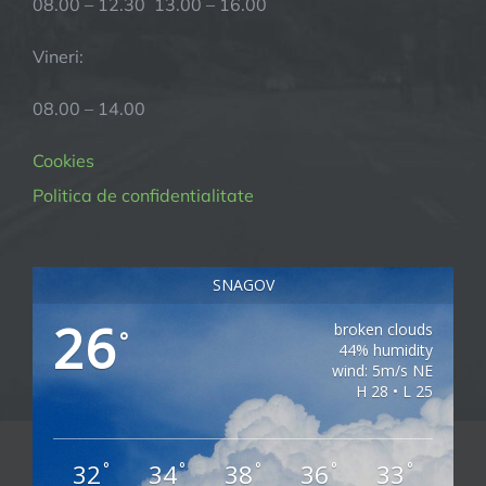
08.00 – 12.30 13.00 – 16.00
Vineri:
08.00 – 14.00
Cookies
Politica de confidentialitate
SNAGOV
26
broken clouds
°
44% humidity
wind: 5m/s NE
H 28 • L 25
32
34
38
36
33
°
°
°
°
°