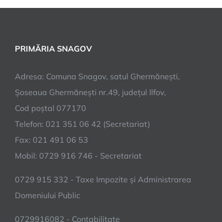
PRIMĂRIA SNAGOV
Adresa: Comuna Snagov, satul Ghermănești,
Șoseaua Ghermănești nr.49, județul Ilfov,
Cod poștal 077170
Telefon: 021 351 06 42 (Secretariat)
Fax: 021 491 06 53
Mobil: 0729 916 746 - Secretariat
0729 915 332 - Taxe Impozite și Administrarea
Domeniului Public
0729916082 - Contabilitate