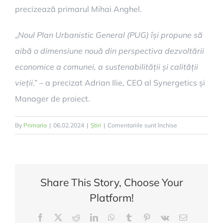
precizează primarul Mihai Anghel.
„
Noul Plan Urbanistic General (PUG) își propune să
aibă o dimensiune nouă din perspectiva dezvoltării
economice a comunei, a sustenabilității și calității
vieții
.” – a precizat Adrian Ilie, CEO al Synergetics și
Manager de proiect.
pentru
By
Primaria
|
06.02.2024
|
Știri
|
Comentariile sunt închise
Consultare
publică
PUG
Snagov
Share This Story, Choose Your
Platform!
Facebook
Twitter
Reddit
LinkedIn
WhatsApp
Tumblr
Pinterest
Vk
E-