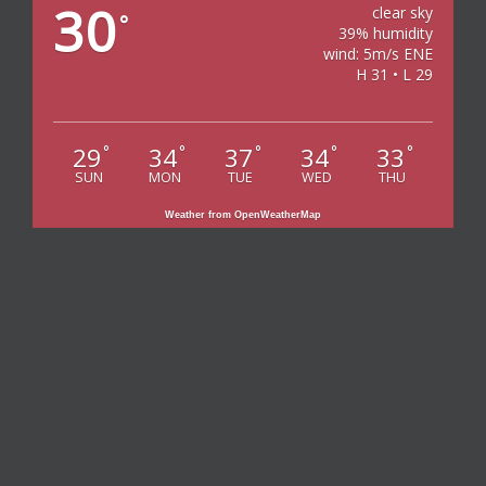
30
clear sky
°
39% humidity
wind: 5m/s ENE
H 31 • L 29
29
34
37
34
33
°
°
°
°
°
SUN
MON
TUE
WED
THU
Weather from OpenWeatherMap