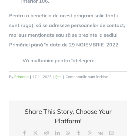
interior 106.
Pentru a beneficia de acest program solicitanții
sunt rugați să se adreseze persoanelor de contact,
mai sus menționate sau să se prezinte la sediul
Primăriei până în data de 29 NOIEMBRIE 2022.
Vă mulțumim pentru înțelegere!
pentru
By
Primaria
|
17.11.2023
|
Știri
|
Comentariile sunt închise
Programul
”Prima
Conectare”
–
Share This Story, Choose Your
ajutor
Platform!
acordat
pentru
Facebook
Twitter
Reddit
LinkedIn
WhatsApp
Tumblr
Pinterest
Vk
E-
racordarea