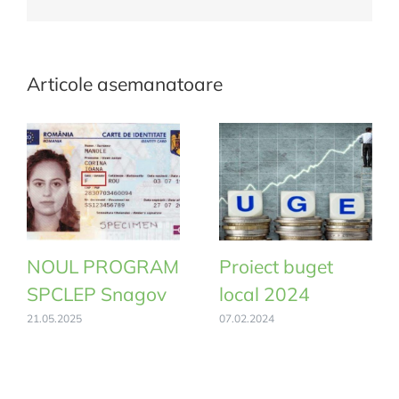
mail:
la
rețelele
de
Articole asemanatoare
apă
și
canalizare
existente
NOUL PROGRAM
Proiect buget
SPCLEP Snagov
local 2024
21.05.2025
07.02.2024