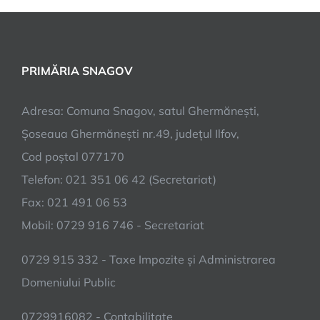
PRIMĂRIA SNAGOV
Adresa: Comuna Snagov, satul Ghermănești,
Șoseaua Ghermănești nr.49, județul Ilfov,
Cod poștal 077170
Telefon: 021 351 06 42 (Secretariat)
Fax: 021 491 06 53
Mobil: 0729 916 746 - Secretariat
0729 915 332 - Taxe Impozite și Administrarea
Domeniului Public
0729916082 - Contabilitate