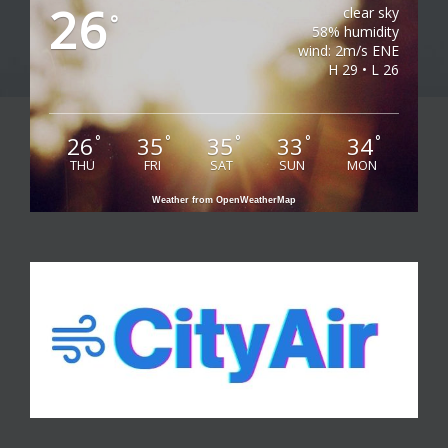
26
clear sky
°
58% humidity
wind: 2m/s ENE
H 29 • L 26
26
35
35
33
34
°
°
°
°
°
THU
FRI
SAT
SUN
MON
Weather from OpenWeatherMap