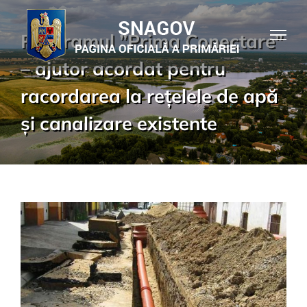
Skip
to
Programul ”Prima Conectare”
content
– ajutor acordat pentru
racordarea la rețelele de apă
și canalizare existente