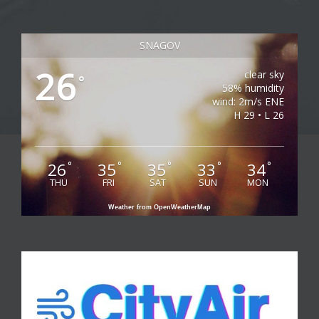
SNAGOV
26
clear sky
°
58% humidity
wind: 2m/s ENE
H 29 • L 26
26
35
35
33
34
°
°
°
°
°
THU
FRI
SAT
SUN
MON
Weather from OpenWeatherMap