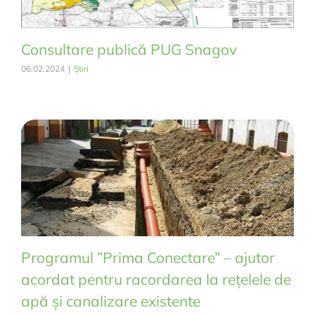
Consultare publică PUG Snagov
06.02.2024
|
Știri
Programul ”Prima Conectare” – ajutor
acordat pentru racordarea la rețelele de
apă și canalizare existente