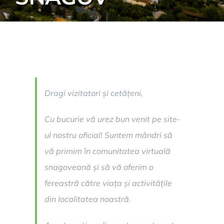
Dragi vizitatori și cetățeni,
Cu bucurie vă urez bun venit pe site-
ul nostru oficial! Suntem mândri să
vă primim în comunitatea virtuală
snagoveană și să vă oferim o
fereastră către viața și activitățile
din localitatea noastră.