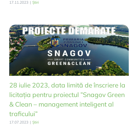
17.11.2023
|
Știri
28 iulie 2023, data limită de înscriere la
licitația pentru proiectul ”Snagov Green
& Clean – management inteligent al
traficului”
17.07.2023
|
Știri