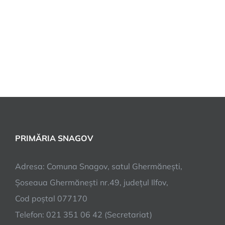
PRIMĂRIA SNAGOV
Adresa: Comuna Snagov, satul Ghermănești,
Șoseaua Ghermănești nr.49, județul Ilfov,
Cod poștal 077170
Telefon: 021 351 06 42 (Secretariat)