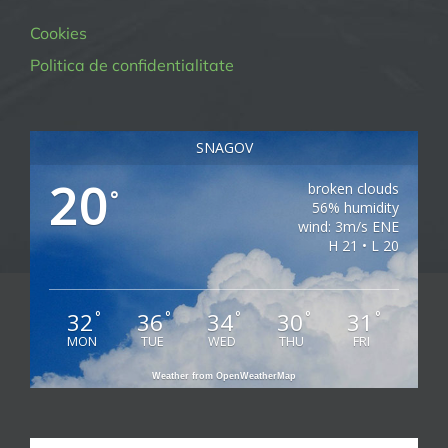
Cookies
Politica de confidentialitate
SNAGOV
20
broken clouds
°
56% humidity
wind: 3m/s ENE
H 21 • L 20
32
36
34
30
31
°
°
°
°
°
MON
TUE
WED
THU
FRI
Weather from OpenWeatherMap