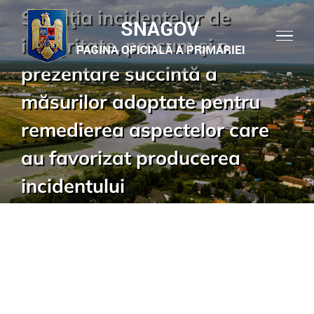
Skip
Situaţia incidentelor de
to
integritate, precum şi o
content
prezentare succintă a
măsurilor adoptate pentru
remedierea aspectelor care
au favorizat producerea
incidentului