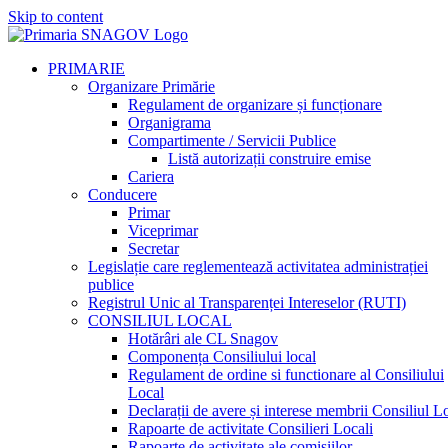
Skip to content
PRIMARIE
Organizare Primărie
Regulament de organizare și funcționare
Organigrama
Compartimente / Servicii Publice
Listă autorizații construire emise
Cariera
Conducere
Primar
Viceprimar
Secretar
Legislație care reglementează activitatea administrației
publice
Registrul Unic al Transparenței Intereselor (RUTI)
CONSILIUL LOCAL
Hotărâri ale CL Snagov
Componența Consiliului local
Regulament de ordine si functionare al Consiliului
Local
Declarații de avere și interese membrii Consiliul L
Rapoarte de activitate Consilieri Locali
Rapoarte de activitate ale comisiilor