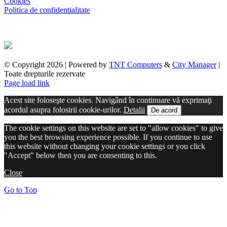
Cookies
Politica de confidentialitate
© Copyright
2026 | Powered by
TNT Computers
&
City Manager
|
Toate drepturile rezervate
Page load link
Acest site foloseşte cookies. Navigând în continuare vă exprimaţi
acordul asupra folosirii cookie-urilor.
Detalii
De acord
The cookie settings on this website are set to "allow cookies" to give
you the best browsing experience possible. If you continue to use
this website without changing your cookie settings or you click
"Accept" below then you are consenting to this.
Close
Go to Top