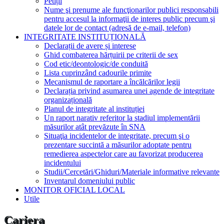
Petiții
Nume şi prenume ale funcţionarilor publici responsabili
pentru accesul la informaţii de interes public precum şi
datele lor de contact (adresă de e-mail, telefon)
INTEGRITATE INSTITUȚIONALĂ
Declarații de avere și interese
Ghid combaterea hărțuirii pe criterii de sex
Cod etic/deontologic/de conduită
Lista cuprinzând cadourile primite
Mecanismul de raportare a încălcărilor legii
Declarația privind asumarea unei agende de integritate
organizațională
Planul de integritate al instituției
Un raport narativ referitor la stadiul implementării
măsurilor atât prevăzute în SNA
Situaţia incidentelor de integritate, precum şi o
prezentare succintă a măsurilor adoptate pentru
remedierea aspectelor care au favorizat producerea
incidentului
Studii/Cercetări/Ghiduri/Materiale informative relevante
Inventarul domeniului public
MONITOR OFICIAL LOCAL
Utile
Cariera