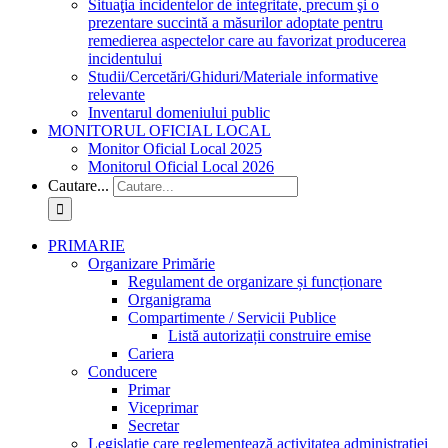
Situaţia incidentelor de integritate, precum şi o
prezentare succintă a măsurilor adoptate pentru
remedierea aspectelor care au favorizat producerea
incidentului
Studii/Cercetări/Ghiduri/Materiale informative
relevante
Inventarul domeniului public
MONITORUL OFICIAL LOCAL
Monitor Oficial Local 2025
Monitorul Oficial Local 2026
Cautare...
PRIMARIE
Organizare Primărie
Regulament de organizare și funcționare
Organigrama
Compartimente / Servicii Publice
Listă autorizații construire emise
Cariera
Conducere
Primar
Viceprimar
Secretar
Legislație care reglementează activitatea administrației