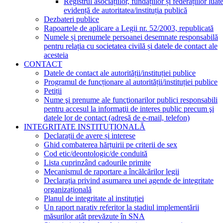
Registrul asociațiilor, fundațiilor și federațiilor luat
evidență de autoritatea/instituția publică
Dezbateri publice
Rapoartele de aplicare a Legii nr. 52/2003, republicată
Numele și prenumele persoanei desemnate responsabilă
pentru relația cu societatea civilă și datele de contact ale
acesteia
CONTACT
Datele de contact ale autorității/instituției publice
Programul de funcționare al autorității/instituției publice
Petiții
Nume şi prenume ale funcţionarilor publici responsabili
pentru accesul la informaţii de interes public precum şi
datele lor de contact (adresă de e-mail, telefon)
INTEGRITATE INSTITUȚIONALĂ
Declarații de avere și interese
Ghid combaterea hărțuirii pe criterii de sex
Cod etic/deontologic/de conduită
Lista cuprinzând cadourile primite
Mecanismul de raportare a încălcărilor legii
Declarația privind asumarea unei agende de integritate
organizațională
Planul de integritate al instituției
Un raport narativ referitor la stadiul implementării
măsurilor atât prevăzute în SNA