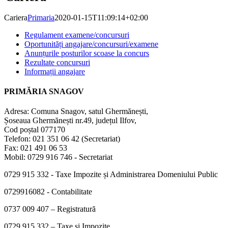
Cariera
Primaria
2020-01-15T11:09:14+02:00
Regulament examene/concursuri
Oportunități angajare/concursuri/examene
Anunțurile posturilor scoase la concurs
Rezultate concursuri
Informații angajare
PRIMĂRIA SNAGOV
Adresa: Comuna Snagov, satul Ghermănești,
Șoseaua Ghermănești nr.49, județul Ilfov,
Cod poștal 077170
Telefon: 021 351 06 42 (Secretariat)
Fax: 021 491 06 53
Mobil: 0729 916 746 - Secretariat
0729 915 332 - Taxe Impozite și Administrarea Domeniului Public
0729916082 - Contabilitate
0737 009 407 – Registratură
0729 915 332 – Taxe și Impozite