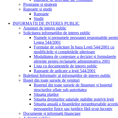
Programe si strategii
Rapoarte si studii
Rapoarte
Studii
INFORMAȚII DE INTERES PUBLIC
Anunturi de interes public
Solicitarea informațiilor de interes public
Numele și prenumele persoanei responsabile pentr
Legea 544/2001
Formular de solicitare în baza Legii 544/2001 cu
modificările și completările ulterioare
Modalitatea de contestare a deciziei și formularele
aferente pentru reclamație administrativa 2001
Lista cu documentele de interes public
Rapoarte de aplicare a legii 544/2001
Buletinul Informativ al informațiilor de interes public
Buget din toate sursele de venituri
Bugetul din toate sursele de finanțare și bugetul
structurilor aflate sub autoritatea
Situația plaților
Situația drepturilor salariale stabilite potrivit legii
Situația anuală a finanțărilor nerambursabile acord
persoanelor fizice sau juridice fără scop lucrativ
Documente și informații financiare