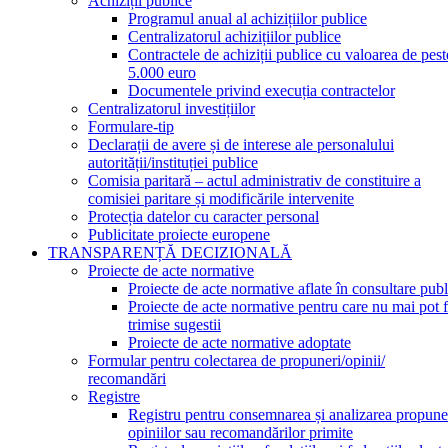
Achiziții publice
Programul anual al achizițiilor publice
Centralizatorul achizițiilor publice
Contractele de achiziții publice cu valoarea de pest
5.000 euro
Documentele privind execuția contractelor
Centralizatorul investițiilor
Formulare-tip
Declarații de avere și de interese ale personalului
autorității/instituției publice
Comisia paritară – actul administrativ de constituire a
comisiei paritare și modificările intervenite
Protecția datelor cu caracter personal
Publicitate proiecte europene
TRANSPARENȚĂ DECIZIONALĂ
Proiecte de acte normative
Proiecte de acte normative aflate în consultare publ
Proiecte de acte normative pentru care nu mai pot f
trimise sugestii
Proiecte de acte normative adoptate
Formular pentru colectarea de propuneri/opinii/
recomandări
Registre
Registru pentru consemnarea și analizarea propuner
opiniilor sau recomandărilor primite