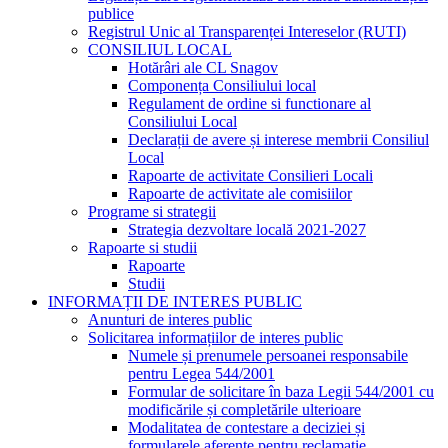
publice
Registrul Unic al Transparenței Intereselor (RUTI)
CONSILIUL LOCAL
Hotărâri ale CL Snagov
Componența Consiliului local
Regulament de ordine si functionare al
Consiliului Local
Declarații de avere și interese membrii Consiliul
Local
Rapoarte de activitate Consilieri Locali
Rapoarte de activitate ale comisiilor
Programe si strategii
Strategia dezvoltare locală 2021-2027
Rapoarte si studii
Rapoarte
Studii
INFORMAȚII DE INTERES PUBLIC
Anunturi de interes public
Solicitarea informațiilor de interes public
Numele și prenumele persoanei responsabile
pentru Legea 544/2001
Formular de solicitare în baza Legii 544/2001 cu
modificările și completările ulterioare
Modalitatea de contestare a deciziei și
formularele aferente pentru reclamație