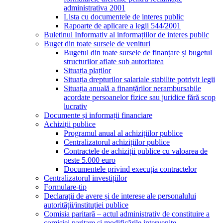
administrativa 2001
Lista cu documentele de interes public
Rapoarte de aplicare a legii 544/2001
Buletinul Informativ al informațiilor de interes public
Buget din toate sursele de venituri
Bugetul din toate sursele de finanțare și bugetul
structurilor aflate sub autoritatea
Situația plaților
Situația drepturilor salariale stabilite potrivit legii
Situația anuală a finanțărilor nerambursabile
acordate persoanelor fizice sau juridice fără scop
lucrativ
Documente și informații financiare
Achiziții publice
Programul anual al achizițiilor publice
Centralizatorul achizițiilor publice
Contractele de achiziții publice cu valoarea de
peste 5.000 euro
Documentele privind execuția contractelor
Centralizatorul investițiilor
Formulare-tip
Declarații de avere și de interese ale personalului
autorității/instituției publice
Comisia paritară – actul administrativ de constituire a
comisiei paritare și modificările intervenite