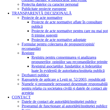
Protecția datelor cu caracter personal
Publicitate proiecte europene
TRANSPARENȚĂ DECIZIONALĂ
Proiecte de acte normative
Proiecte de acte normative aflate în consultare
publică
Proiecte de acte normative pentru care nu mai pot
fi trimise sugestii
Proiecte de acte normative adoptate
Formular pentru colectarea de propuneri/opinii/
recomandări
Registre
Registru pentru consemnarea și analizarea
propunerilor, opiniilor sau recomandărilor primite
Registrul asociațiilor, fundațiilor și federațiilor
luate în evidență de autoritatea/instituția publică
Dezbateri publice
Rapoartele de aplicare a Legii nr. 52/2003, republicată
Numele și prenumele persoanei desemnate responsabilă
pentru relația cu societatea civilă și datele de contact ale
acesteia
CONTACT
Datele de contact ale autorității/instituției publice
Programul de funcționare al autorității/instituției publice