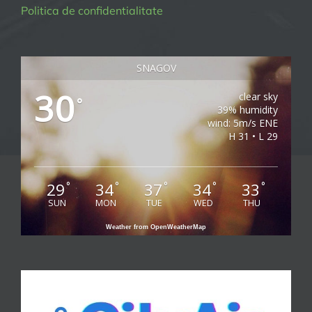
Politica de confidentialitate
SNAGOV
30
clear sky
°
39% humidity
wind: 5m/s ENE
H 31 • L 29
29
34
37
34
33
°
°
°
°
°
SUN
MON
TUE
WED
THU
Weather from OpenWeatherMap