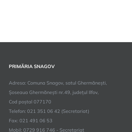
PRIMĂRIA SNAGOV
Adresa: Comuna Snagov, satul Ghermănești,
Șoseaua Ghermănești nr.49, județul Ilfov,
Cod poștal 077170
Telefon: 021 351 06 42 (Secretariat)
Fax: 021 491 06 53
Mobil: 0729 916 746 - Secretariat