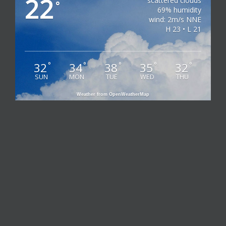
22
scattered clouds
°
69% humidity
wind: 2m/s NNE
H 23 • L 21
32
34
38
35
32
°
°
°
°
°
SUN
MON
TUE
WED
THU
Weather from OpenWeatherMap