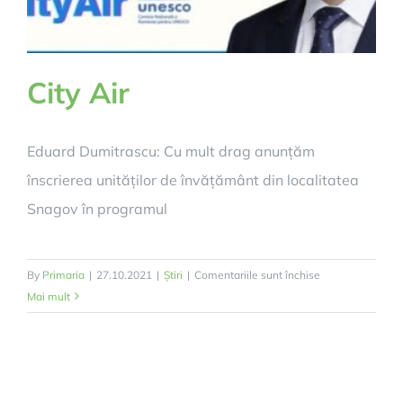
City Air
Eduard Dumitrascu: Cu mult drag anunțăm
înscrierea unităților de învățământ din localitatea
Snagov în programul
pentru
By
Primaria
|
27.10.2021
|
Știri
|
Comentariile sunt închise
City
Mai mult
Air