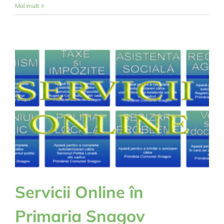
Recensământul
Mai mult
populației
Servicii Online în
Primaria Snagov