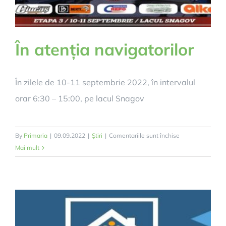
În atenția navigatorilor
În zilele de 10-11 septembrie 2022, în intervalul
orar 6:30 – 15:00, pe lacul Snagov
pentru
By
Primaria
|
09.09.2022
|
Știri
|
Comentariile sunt închise
În
Mai mult
atenția
navigatorilor