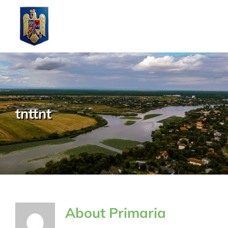
Skip
to
content
tnttnt
About
Primaria