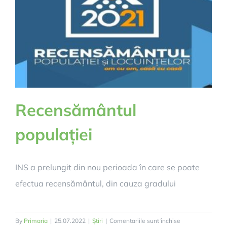
Recensământul
populației
INS a prelungit din nou perioada în care se poate
efectua recensământul, din cauza gradului
pentru
By
Primaria
|
25.07.2022
|
Știri
|
Comentariile sunt închise