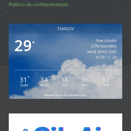
Politica de confidentialitate
SNAGOV
29
few clouds
°
37% humidity
wind: 6m/s ENE
H 29 • L 29
31
34
38
36
33
°
°
°
°
°
SUN
MON
TUE
WED
THU
Weather from OpenWeatherMap