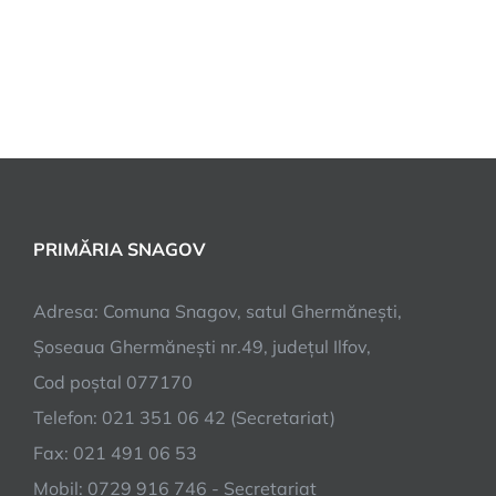
PRIMĂRIA SNAGOV
Adresa: Comuna Snagov, satul Ghermănești,
Șoseaua Ghermănești nr.49, județul Ilfov,
Cod poștal 077170
Telefon: 021 351 06 42 (Secretariat)
Fax: 021 491 06 53
Mobil: 0729 916 746 - Secretariat