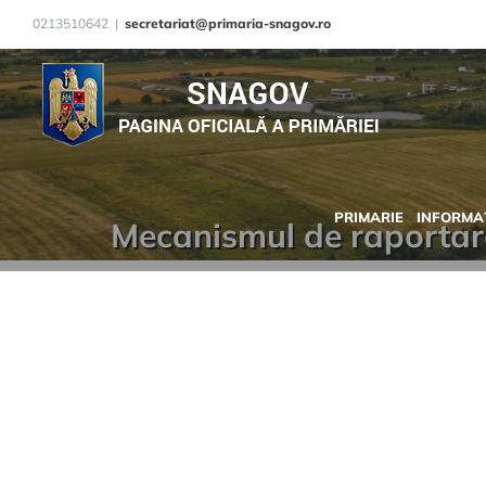
Skip
0213510642
|
secretariat@primaria-snagov.ro
to
content
PRIMARIE
INFORMAȚ
Mecanismul de raportare 