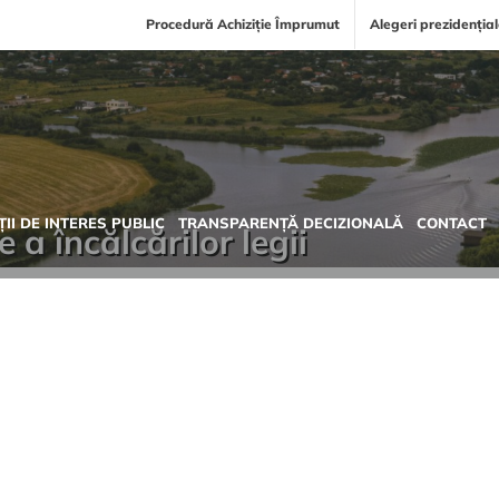
Procedură Achiziție Împrumut
Alegeri prezidenția
II DE INTERES PUBLIC
TRANSPARENȚĂ DECIZIONALĂ
CONTACT
a încălcărilor legii