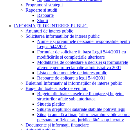
Programe si strategii
Rapoarte si studii
Rapoarte
Studii
INFORMAȚII DE INTERES PUBLIC
Anunturi de interes public
Solicitarea informațiilor de interes public
Numele și prenumele persoanei responsabile pentr
Legea 544/2001
Formular de solicitare în baza Legii 544/2001 cu
modificările și completările ulterioare
Modalitatea de contestare a deciziei și formularele
aferente pentru reclamație administrativa 2001
Lista cu documentele de interes public
Rapoarte de aplicare a legii 544/2001
Buletinul Informativ al informațiilor de interes public
Buget din toate sursele de venituri
Bugetul din toate sursele de finanțare și bugetul
structurilor aflate sub autoritatea
Situația plaților
Situația drepturilor salariale stabilite potrivit legii
Situația anuală a finanțărilor nerambursabile acord
persoanelor fizice sau juridice fără scop lucrativ
Documente și informații financiare