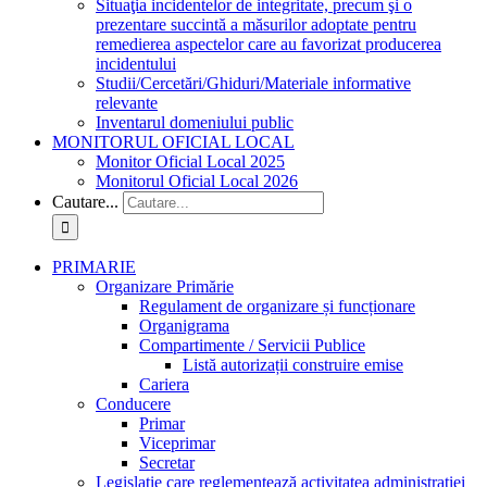
Situaţia incidentelor de integritate, precum şi o
prezentare succintă a măsurilor adoptate pentru
remedierea aspectelor care au favorizat producerea
incidentului
Studii/Cercetări/Ghiduri/Materiale informative
relevante
Inventarul domeniului public
MONITORUL OFICIAL LOCAL
Monitor Oficial Local 2025
Monitorul Oficial Local 2026
Cautare...
PRIMARIE
Organizare Primărie
Regulament de organizare și funcționare
Organigrama
Compartimente / Servicii Publice
Listă autorizații construire emise
Cariera
Conducere
Primar
Viceprimar
Secretar
Legislație care reglementează activitatea administrației