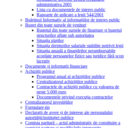
administrativa 2001
Lista cu documentele de interes public
Rapoarte de aplicare a legii 544/2001
Buletinul Informativ al informațiilor de interes public
Buget din toate sursele de venituri
Bugetul din toate sursele de finanțare și bugetul
structurilor aflate sub autoritatea
Situația plaților
Situația drepturilor salariale stabilite potrivit legii
Situația anuală a finanțărilor nerambursabile
acordate persoanelor fizice sau juridice fără scop
lucrativ
Documente și informații financiare
Achiziții publice
Programul anual al achizițiilor publice
Centralizatorul achizițiilor publice
Contractele de achiziții publice cu valoarea de
peste 5.000 euro
Documentele privind execuția contractelor
Centralizatorul investițiilor
Formulare-tip
Declarații de avere și de interese ale personalului
autorității/instituției publice
Comisia paritară – actul administrativ de constituire a
comisiei paritare și modificările intervenite