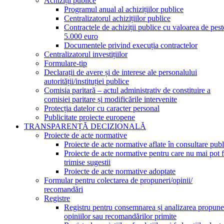
Achiziții publice
Programul anual al achizițiilor publice
Centralizatorul achizițiilor publice
Contractele de achiziții publice cu valoarea de pest
5.000 euro
Documentele privind execuția contractelor
Centralizatorul investițiilor
Formulare-tip
Declarații de avere și de interese ale personalului
autorității/instituției publice
Comisia paritară – actul administrativ de constituire a
comisiei paritare și modificările intervenite
Protecția datelor cu caracter personal
Publicitate proiecte europene
TRANSPARENȚĂ DECIZIONALĂ
Proiecte de acte normative
Proiecte de acte normative aflate în consultare publ
Proiecte de acte normative pentru care nu mai pot f
trimise sugestii
Proiecte de acte normative adoptate
Formular pentru colectarea de propuneri/opinii/
recomandări
Registre
Registru pentru consemnarea și analizarea propuner
opiniilor sau recomandărilor primite