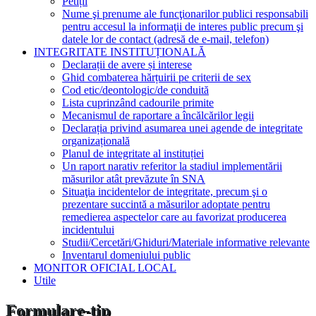
Petiții
Nume şi prenume ale funcţionarilor publici responsabili
pentru accesul la informaţii de interes public precum şi
datele lor de contact (adresă de e-mail, telefon)
INTEGRITATE INSTITUȚIONALĂ
Declarații de avere și interese
Ghid combaterea hărțuirii pe criterii de sex
Cod etic/deontologic/de conduită
Lista cuprinzând cadourile primite
Mecanismul de raportare a încălcărilor legii
Declarația privind asumarea unei agende de integritate
organizațională
Planul de integritate al instituției
Un raport narativ referitor la stadiul implementării
măsurilor atât prevăzute în SNA
Situaţia incidentelor de integritate, precum şi o
prezentare succintă a măsurilor adoptate pentru
remedierea aspectelor care au favorizat producerea
incidentului
Studii/Cercetări/Ghiduri/Materiale informative relevante
Inventarul domeniului public
MONITOR OFICIAL LOCAL
Utile
Formulare-tip