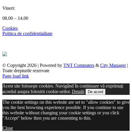
Vineri:
08.00 – 14.00
Cookies
Politica de confidentialitate
© Copyright
2026 | Powered by
TNT Computers
&
City Manager
|
Toate drepturile rezervate
Page load link
Acest site foloseşte cookies. Navigând în continuare vă exprimaţi
acordul asupra folosirii cookie-urilor.
Detalii
De acord
The cookie settings on this website are set to "allow cookies" to give
you the best browsing experience possible. If you continue to use
this website without changing your cookie settings or you click
"Accept" below then you are consenting to this.
Close