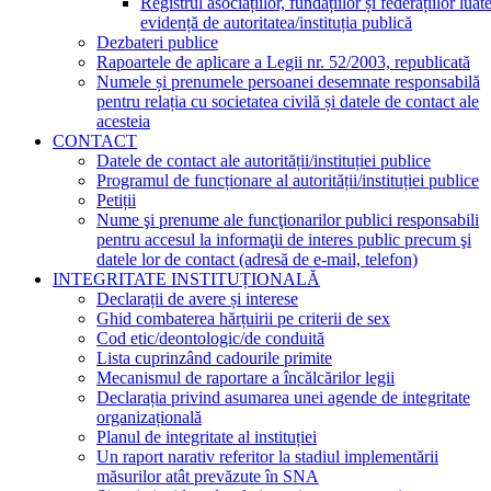
Registrul asociațiilor, fundațiilor și federațiilor luat
evidență de autoritatea/instituția publică
Dezbateri publice
Rapoartele de aplicare a Legii nr. 52/2003, republicată
Numele și prenumele persoanei desemnate responsabilă
pentru relația cu societatea civilă și datele de contact ale
acesteia
CONTACT
Datele de contact ale autorității/instituției publice
Programul de funcționare al autorității/instituției publice
Petiții
Nume şi prenume ale funcţionarilor publici responsabili
pentru accesul la informaţii de interes public precum şi
datele lor de contact (adresă de e-mail, telefon)
INTEGRITATE INSTITUȚIONALĂ
Declarații de avere și interese
Ghid combaterea hărțuirii pe criterii de sex
Cod etic/deontologic/de conduită
Lista cuprinzând cadourile primite
Mecanismul de raportare a încălcărilor legii
Declarația privind asumarea unei agende de integritate
organizațională
Planul de integritate al instituției
Un raport narativ referitor la stadiul implementării
măsurilor atât prevăzute în SNA