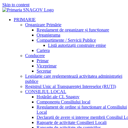
Skip to content
PRIMARIE
Organizare Primărie
Regulament de organizare și funcționare
Organigrama
Compartimente / Servicii Publice
Listă autorizații construire emise
Cariera
Conducere
Primar
Viceprimar
Secretar
Legislație care reglementează activitatea administrației
publice
Registrul Unic al Transparenței Intereselor (RUTI)
CONSILIUL LOCAL
Hotărâri ale CL Snagov
Componența Consiliului local
Regulament de ordine si functionare al Consiliului
Local
Declarații de avere și interese membrii Consiliul L
Rapoarte de activitate Consilieri Locali
Rapoarte de activitate ale comisiilor