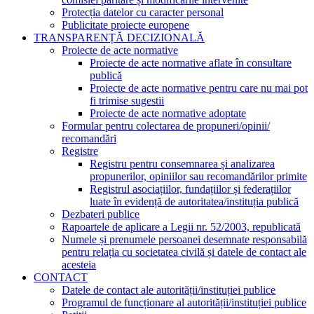
Protecția datelor cu caracter personal
Publicitate proiecte europene
TRANSPARENȚĂ DECIZIONALĂ
Proiecte de acte normative
Proiecte de acte normative aflate în consultare
publică
Proiecte de acte normative pentru care nu mai pot
fi trimise sugestii
Proiecte de acte normative adoptate
Formular pentru colectarea de propuneri/opinii/
recomandări
Registre
Registru pentru consemnarea și analizarea
propunerilor, opiniilor sau recomandărilor primite
Registrul asociațiilor, fundațiilor și federațiilor
luate în evidență de autoritatea/instituția publică
Dezbateri publice
Rapoartele de aplicare a Legii nr. 52/2003, republicată
Numele și prenumele persoanei desemnate responsabilă
pentru relația cu societatea civilă și datele de contact ale
acesteia
CONTACT
Datele de contact ale autorității/instituției publice
Programul de funcționare al autorității/instituției publice