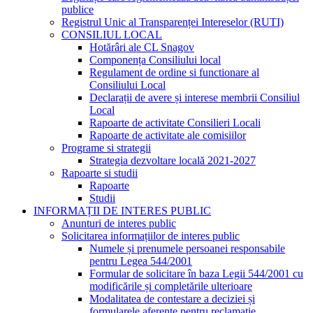
publice
Registrul Unic al Transparenței Intereselor (RUTI)
CONSILIUL LOCAL
Hotărâri ale CL Snagov
Componența Consiliului local
Regulament de ordine si functionare al
Consiliului Local
Declarații de avere și interese membrii Consiliul
Local
Rapoarte de activitate Consilieri Locali
Rapoarte de activitate ale comisiilor
Programe si strategii
Strategia dezvoltare locală 2021-2027
Rapoarte si studii
Rapoarte
Studii
INFORMAȚII DE INTERES PUBLIC
Anunturi de interes public
Solicitarea informațiilor de interes public
Numele și prenumele persoanei responsabile
pentru Legea 544/2001
Formular de solicitare în baza Legii 544/2001 cu
modificările și completările ulterioare
Modalitatea de contestare a deciziei și
formularele aferente pentru reclamație