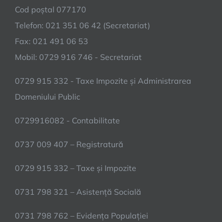
&
Cod poștal 077170
Clean
Telefon: 021 351 06 42 (Secretariat)
–
management
Fax: 021 491 06 53
inteligent
Mobil: 0729 916 746 - Secretariat
al
traficului”
0729 915 332 - Taxe Impozite și Administrarea
Domeniului Public
0729916082 - Contabilitate
0737 009 407 – Registratură
0729 915 332 – Taxe și Impozite
0731 798 321 – Asistență Socială
0731 798 762 – Evidența Populației