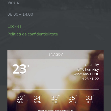
Vineri:
08.00 – 14.00
Cookies
Politica de confidentialitate
SNAGOV
23
clear sky
°
64% humidity
wind: 6m/s ENE
H 23 • L 22
32
34
39
35
33
°
°
°
°
°
SUN
MON
TUE
WED
THU
Weather from OpenWeatherMap