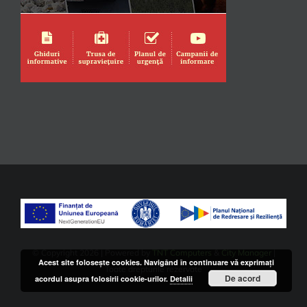
© Copyright
2026 | Powered by
TNT Computers
&
City Manager
|
Acest site foloseşte cookies. Navigând în continuare vă exprimaţi
Toate drepturile rezervate
De acord
acordul asupra folosirii cookie-urilor.
Detalii