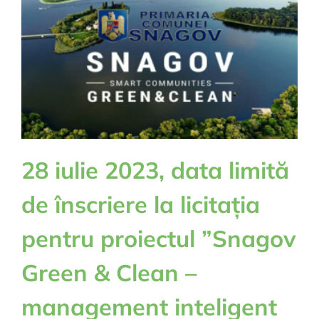
28 iulie 2023, data limită
de înscriere la licitația
pentru proiectul ”Snagov
Green & Clean –
management inteligent