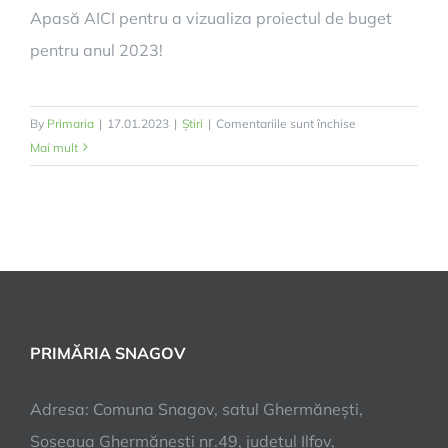
Apasă AICI pentru a vizualiza proiectul de buget
pentru anul 2023!
pentru
By
Primaria
|
17.01.2023
|
Știri
|
Comentariile sunt închise
Dezbatere
Mai mult
publică
–
Proiect
Buget
2023
PRIMĂRIA SNAGOV
Adresa: Comuna Snagov, satul Ghermănești,
Șoseaua Ghermănești nr.49, județul Ilfov,