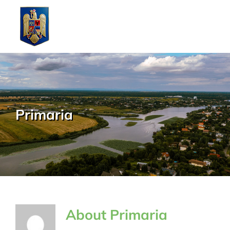
Skip
to
content
Primaria
About
Primaria