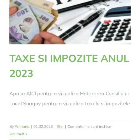
licitația
pentru
proiectul
”Snagov
Green
&
Clean
TAXE SI IMPOZITE ANUL
–
management
2023
inteligent
al
traficului”
Apasa AICI pentru a vizualiza Hotararea Consiliului
Local Snagov pentru a vizualiza taxele si impozitele
pentru
By
Primaria
|
01.02.2023
|
Știri
|
Comentariile sunt închise
TAXE
Mai mult