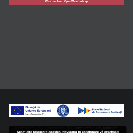
Weather from OpenWeatherMap
© Copyright
2026 | Powered by
TNT Computers
&
City Manager
|
Acest site foloseşte cookies. Navigând în continuare vă exprimaţi