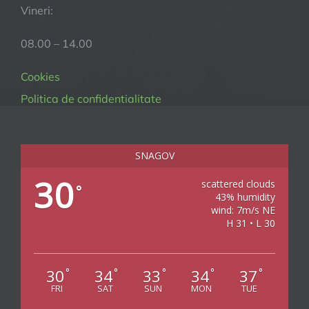
Vineri:
08.00 – 14.00
Cookies
Politica de confidentialitate
SNAGOV
30
scattered clouds
°
43% humidity
wind: 7m/s NE
H 31 • L 30
30
34
33
34
37
°
°
°
°
°
FRI
SAT
SUN
MON
TUE