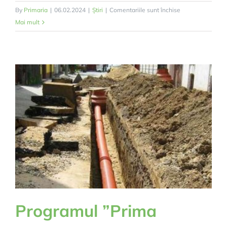
pentru
By
Primaria
|
06.02.2024
|
Știri
|
Comentariile sunt închise
Consultare
Mai mult
publică
PUG
Snagov
Programul ”Prima