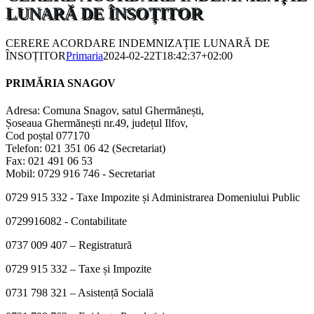
LUNARĂ DE ÎNSOȚITOR
CERERE ACORDARE INDEMNIZAȚIE LUNARĂ DE
ÎNSOȚITOR
Primaria
2024-02-22T18:42:37+02:00
PRIMĂRIA SNAGOV
Adresa: Comuna Snagov, satul Ghermănești,
Șoseaua Ghermănești nr.49, județul Ilfov,
Cod poștal 077170
Telefon: 021 351 06 42 (Secretariat)
Fax: 021 491 06 53
Mobil: 0729 916 746 - Secretariat
0729 915 332 - Taxe Impozite și Administrarea Domeniului Public
0729916082 - Contabilitate
0737 009 407 – Registratură
0729 915 332 – Taxe și Impozite
0731 798 321 – Asistență Socială