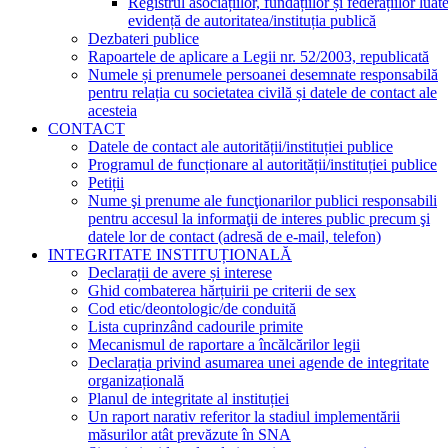
Registrul asociațiilor, fundațiilor și federațiilor luat
evidență de autoritatea/instituția publică
Dezbateri publice
Rapoartele de aplicare a Legii nr. 52/2003, republicată
Numele și prenumele persoanei desemnate responsabilă
pentru relația cu societatea civilă și datele de contact ale
acesteia
CONTACT
Datele de contact ale autorității/instituției publice
Programul de funcționare al autorității/instituției publice
Petiții
Nume şi prenume ale funcţionarilor publici responsabili
pentru accesul la informaţii de interes public precum şi
datele lor de contact (adresă de e-mail, telefon)
INTEGRITATE INSTITUȚIONALĂ
Declarații de avere și interese
Ghid combaterea hărțuirii pe criterii de sex
Cod etic/deontologic/de conduită
Lista cuprinzând cadourile primite
Mecanismul de raportare a încălcărilor legii
Declarația privind asumarea unei agende de integritate
organizațională
Planul de integritate al instituției
Un raport narativ referitor la stadiul implementării
măsurilor atât prevăzute în SNA