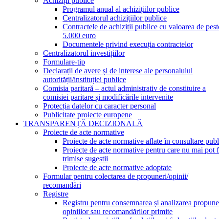
Achiziții publice
Programul anual al achizițiilor publice
Centralizatorul achizițiilor publice
Contractele de achiziții publice cu valoarea de pest
5.000 euro
Documentele privind execuția contractelor
Centralizatorul investițiilor
Formulare-tip
Declarații de avere și de interese ale personalului
autorității/instituției publice
Comisia paritară – actul administrativ de constituire a
comisiei paritare și modificările intervenite
Protecția datelor cu caracter personal
Publicitate proiecte europene
TRANSPARENȚĂ DECIZIONALĂ
Proiecte de acte normative
Proiecte de acte normative aflate în consultare publ
Proiecte de acte normative pentru care nu mai pot f
trimise sugestii
Proiecte de acte normative adoptate
Formular pentru colectarea de propuneri/opinii/
recomandări
Registre
Registru pentru consemnarea și analizarea propuner
opiniilor sau recomandărilor primite