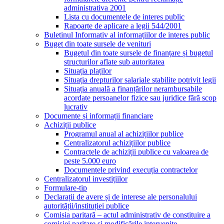
administrativa 2001
Lista cu documentele de interes public
Rapoarte de aplicare a legii 544/2001
Buletinul Informativ al informațiilor de interes public
Buget din toate sursele de venituri
Bugetul din toate sursele de finanțare și bugetul
structurilor aflate sub autoritatea
Situația plaților
Situația drepturilor salariale stabilite potrivit legii
Situația anuală a finanțărilor nerambursabile
acordate persoanelor fizice sau juridice fără scop
lucrativ
Documente și informații financiare
Achiziții publice
Programul anual al achizițiilor publice
Centralizatorul achizițiilor publice
Contractele de achiziții publice cu valoarea de
peste 5.000 euro
Documentele privind execuția contractelor
Centralizatorul investițiilor
Formulare-tip
Declarații de avere și de interese ale personalului
autorității/instituției publice
Comisia paritară – actul administrativ de constituire a
comisiei paritare și modificările intervenite