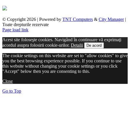
© Copyright
2026 | Powered by
TNT Computers
&
City Manager
|
Toate drepturile rezervate
Page load link
Acest site foloseşte cookies. Navigând în continuare vă exprimaţi
acordul asupra folosirii cookie-urilor.
Detalii
De acord
The cookie settings on this website are set to "allow cookies" to give
you the best browsing experience possible. If you continue to use
this website without changing your cookie settings or you click
"Accept" below then you are consenting to this.
Close
Go to Top