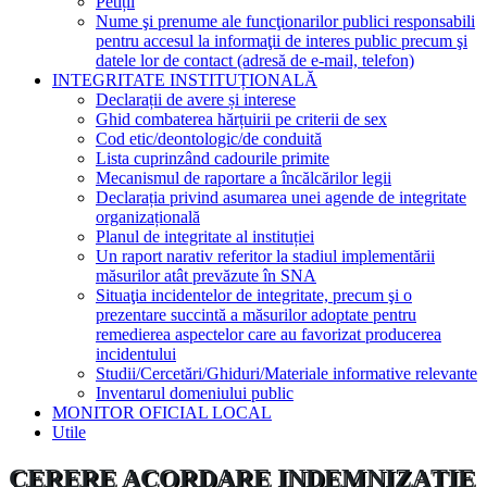
Petiții
Nume şi prenume ale funcţionarilor publici responsabili
pentru accesul la informaţii de interes public precum şi
datele lor de contact (adresă de e-mail, telefon)
INTEGRITATE INSTITUȚIONALĂ
Declarații de avere și interese
Ghid combaterea hărțuirii pe criterii de sex
Cod etic/deontologic/de conduită
Lista cuprinzând cadourile primite
Mecanismul de raportare a încălcărilor legii
Declarația privind asumarea unei agende de integritate
organizațională
Planul de integritate al instituției
Un raport narativ referitor la stadiul implementării
măsurilor atât prevăzute în SNA
Situaţia incidentelor de integritate, precum şi o
prezentare succintă a măsurilor adoptate pentru
remedierea aspectelor care au favorizat producerea
incidentului
Studii/Cercetări/Ghiduri/Materiale informative relevante
Inventarul domeniului public
MONITOR OFICIAL LOCAL
Utile
CERERE ACORDARE INDEMNIZAȚIE