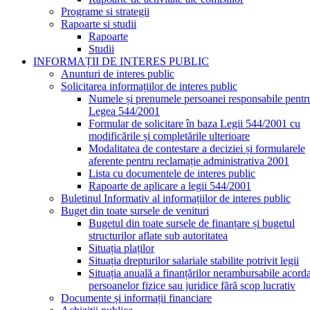
Programe si strategii
Rapoarte si studii
Rapoarte
Studii
INFORMAȚII DE INTERES PUBLIC
Anunturi de interes public
Solicitarea informațiilor de interes public
Numele și prenumele persoanei responsabile pentr
Legea 544/2001
Formular de solicitare în baza Legii 544/2001 cu
modificările și completările ulterioare
Modalitatea de contestare a deciziei și formularele
aferente pentru reclamație administrativa 2001
Lista cu documentele de interes public
Rapoarte de aplicare a legii 544/2001
Buletinul Informativ al informațiilor de interes public
Buget din toate sursele de venituri
Bugetul din toate sursele de finanțare și bugetul
structurilor aflate sub autoritatea
Situația plaților
Situația drepturilor salariale stabilite potrivit legii
Situația anuală a finanțărilor nerambursabile acord
persoanelor fizice sau juridice fără scop lucrativ
Documente și informații financiare