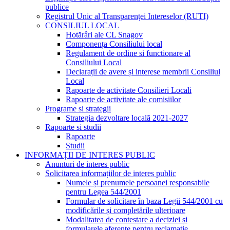
publice
Registrul Unic al Transparenței Intereselor (RUTI)
CONSILIUL LOCAL
Hotărâri ale CL Snagov
Componența Consiliului local
Regulament de ordine si functionare al
Consiliului Local
Declarații de avere și interese membrii Consiliul
Local
Rapoarte de activitate Consilieri Locali
Rapoarte de activitate ale comisiilor
Programe si strategii
Strategia dezvoltare locală 2021-2027
Rapoarte si studii
Rapoarte
Studii
INFORMAȚII DE INTERES PUBLIC
Anunturi de interes public
Solicitarea informațiilor de interes public
Numele și prenumele persoanei responsabile
pentru Legea 544/2001
Formular de solicitare în baza Legii 544/2001 cu
modificările și completările ulterioare
Modalitatea de contestare a deciziei și
formularele aferente pentru reclamație