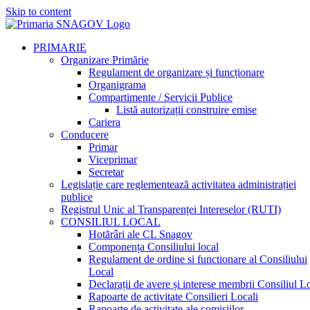
Skip to content
PRIMARIE
Organizare Primărie
Regulament de organizare și funcționare
Organigrama
Compartimente / Servicii Publice
Listă autorizații construire emise
Cariera
Conducere
Primar
Viceprimar
Secretar
Legislație care reglementează activitatea administrației
publice
Registrul Unic al Transparenței Intereselor (RUTI)
CONSILIUL LOCAL
Hotărâri ale CL Snagov
Componența Consiliului local
Regulament de ordine si functionare al Consiliului
Local
Declarații de avere și interese membrii Consiliul L
Rapoarte de activitate Consilieri Locali
Rapoarte de activitate ale comisiilor