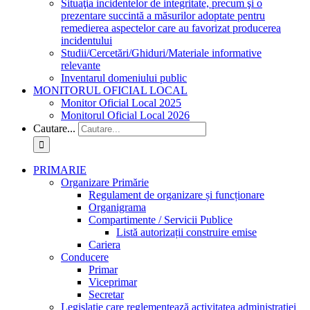
Situaţia incidentelor de integritate, precum şi o
prezentare succintă a măsurilor adoptate pentru
remedierea aspectelor care au favorizat producerea
incidentului
Studii/Cercetări/Ghiduri/Materiale informative
relevante
Inventarul domeniului public
MONITORUL OFICIAL LOCAL
Monitor Oficial Local 2025
Monitorul Oficial Local 2026
Cautare...
PRIMARIE
Organizare Primărie
Regulament de organizare și funcționare
Organigrama
Compartimente / Servicii Publice
Listă autorizații construire emise
Cariera
Conducere
Primar
Viceprimar
Secretar
Legislație care reglementează activitatea administrației