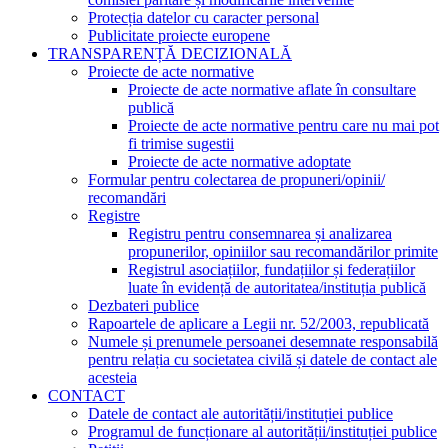
Protecția datelor cu caracter personal
Publicitate proiecte europene
TRANSPARENȚĂ DECIZIONALĂ
Proiecte de acte normative
Proiecte de acte normative aflate în consultare
publică
Proiecte de acte normative pentru care nu mai pot
fi trimise sugestii
Proiecte de acte normative adoptate
Formular pentru colectarea de propuneri/opinii/
recomandări
Registre
Registru pentru consemnarea și analizarea
propunerilor, opiniilor sau recomandărilor primite
Registrul asociațiilor, fundațiilor și federațiilor
luate în evidență de autoritatea/instituția publică
Dezbateri publice
Rapoartele de aplicare a Legii nr. 52/2003, republicată
Numele și prenumele persoanei desemnate responsabilă
pentru relația cu societatea civilă și datele de contact ale
acesteia
CONTACT
Datele de contact ale autorității/instituției publice
Programul de funcționare al autorității/instituției publice