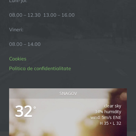
Luni-Joi:
08.00 – 12.30 13.00 – 16.00
Vineri:
08.00 – 14.00
Cookies
Politica de confidentialitate
SNAGOV
32
clear sky
°
34% humidity
wind: 5m/s ENE
H 35 • L 32