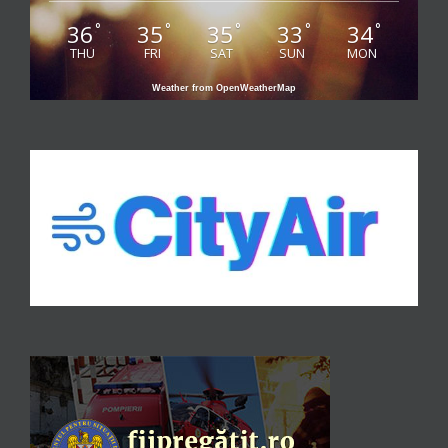
36
35
35
33
34
°
°
°
°
°
THU
FRI
SAT
SUN
MON
Weather from OpenWeatherMap