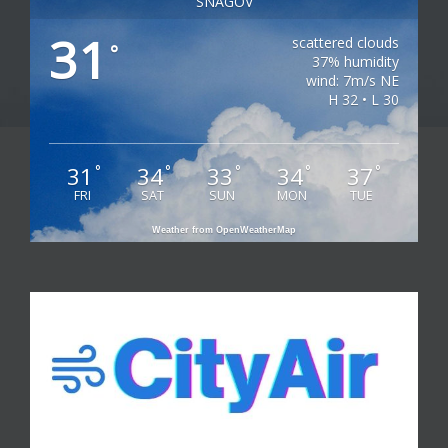
SNAGOV
31
scattered clouds
°
37% humidity
wind: 7m/s NE
H 32 • L 30
31
34
33
34
37
°
°
°
°
°
FRI
SAT
SUN
MON
TUE
Weather from OpenWeatherMap