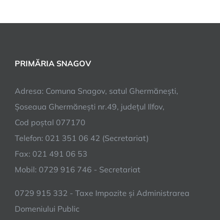
PRIMĂRIA SNAGOV
Adresa: Comuna Snagov, satul Ghermănești,
Șoseaua Ghermănești nr.49, județul Ilfov,
Cod poștal 077170
Telefon: 021 351 06 42 (Secretariat)
Fax: 021 491 06 53
Mobil: 0729 916 746 - Secretariat
0729 915 332 - Taxe Impozite și Administrarea
Domeniului Public