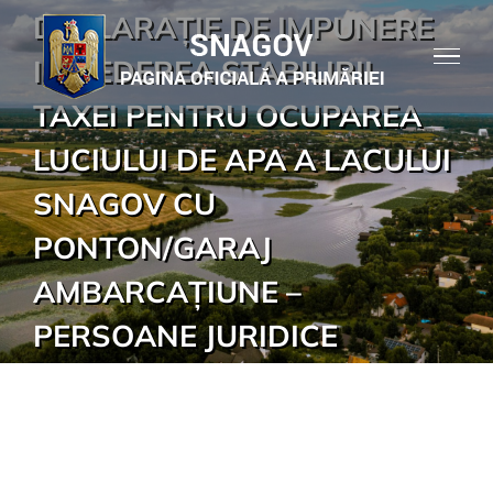
Skip
DECLARAȚIE DE IMPUNERE
to
IN VEDEREA STABILIRII
content
TAXEI PENTRU OCUPAREA
LUCIULUI DE APA A LACULUI
SNAGOV CU
PONTON/GARAJ
AMBARCAȚIUNE –
PERSOANE JURIDICE