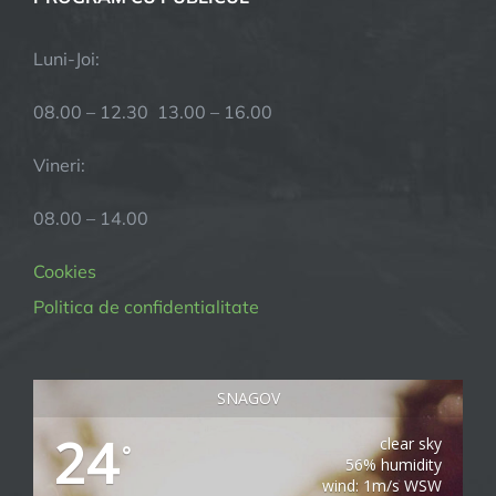
Luni-Joi:
08.00 – 12.30 13.00 – 16.00
Vineri:
08.00 – 14.00
Cookies
Politica de confidentialitate
SNAGOV
24
clear sky
°
56% humidity
wind: 1m/s WSW