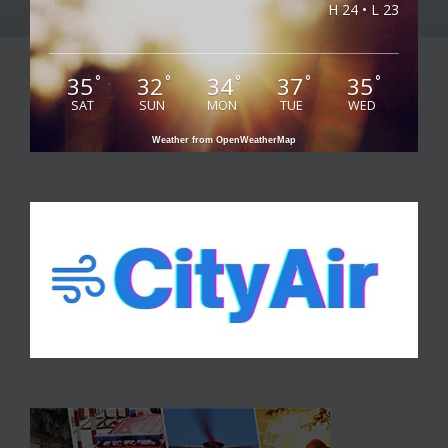
H 24 • L 23
35
32
34
37
35
°
°
°
°
°
SAT
SUN
MON
TUE
WED
Weather from OpenWeatherMap