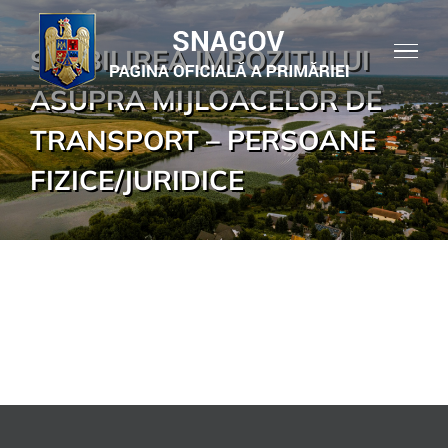
Skip
to
STABILIREA IMPOZITULUI
content
ASUPRA MIJLOACELOR DE
TRANSPORT – PERSOANE
FIZICE/JURIDICE