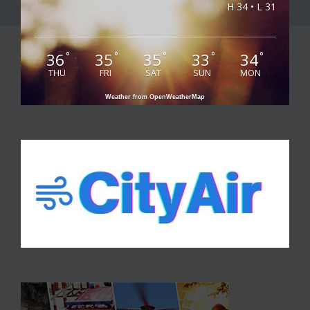
H 34 • L 31
36
35
35
33
34
°
°
°
°
°
THU
FRI
SAT
SUN
MON
Weather from OpenWeatherMap