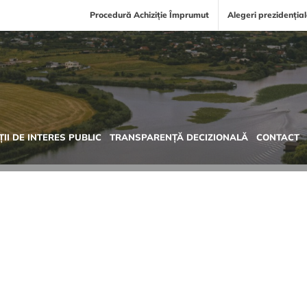
Procedură Achiziție Împrumut
Alegeri prezidenția
II DE INTERES PUBLIC
TRANSPARENȚĂ DECIZIONALĂ
CONTACT