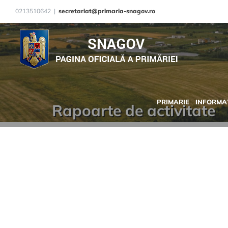
Skip
0213510642
|
secretariat@primaria-snagov.ro
to
content
PRIMARIE
INFORMAȚ
Rapoarte de activitate