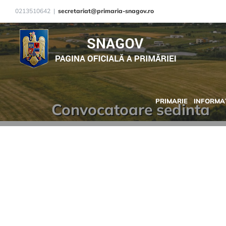
Skip
0213510642
|
secretariat@primaria-snagov.ro
to
content
PRIMARIE
INFORMAȚ
Convocatoare sedinta