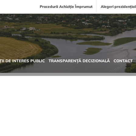
Procedură Achiziție Împrumut
Alegeri prezidenția
II DE INTERES PUBLIC
TRANSPARENȚĂ DECIZIONALĂ
CONTACT