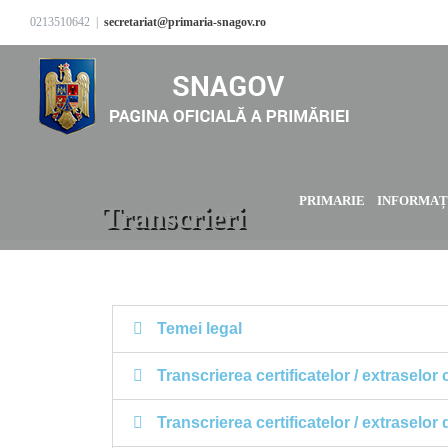
0213510642
|
secretariat@primaria-snagov.ro
PRIMARIE
INFORMAȚI
Transcrieri
Temei legal
Transcrierea certificatelor / extraselo
Transcrierea certificatelor / extraselo