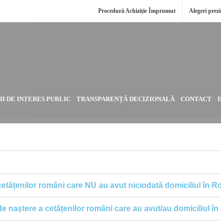
Procedură Achiziție Împrumut
Alegeri prez
I DE INTERES PUBLIC
TRANSPARENȚĂ DECIZIONALĂ
CONTACT
r cetățenilor români care NU au avut niciodată domiciliul în 
r de naștere a cetățenilor români care au avut/au domiciliul 