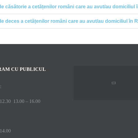
r de căsătorie a cetățenilor români care au avut/au domiciliul
r de deces a cetățenilor români care au avut/au domiciliul în
AM CU PUBLICUL
:
 12.30 13.00 – 16.00
 14.00