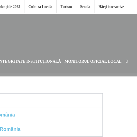
idențiale 2025
Cultura Locala
Turism
Scoala
Hărți interactive
INTEGRITATE INSTITUȚIONALĂ
MONITORUL OFICIAL LOCAL
România
în România