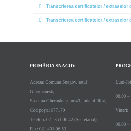
Transcrierea certificatelor / extraselo
Transcrierea certificatelor / extraselo
PRIMĂRIA SNAGOV
PROGR
Adresa: Comuna Snagov, satul
Luni-Joi
Ghermănești,
08.00 –
Șoseaua Ghermănești nr.49, județul Ilfov,
Cod poștal 077170
Vineri:
Telefon: 021 351 06 42 (Secretariat)
08.00 –
Fax: 021 491 06 53