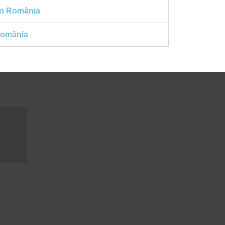
 în România
 România