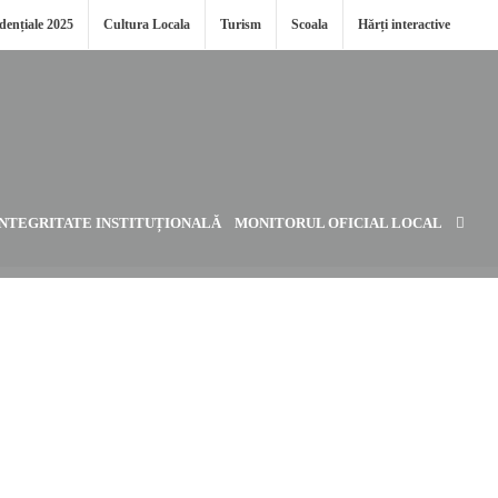
idențiale 2025
Cultura Locala
Turism
Scoala
Hărți interactive
INTEGRITATE INSTITUȚIONALĂ
MONITORUL OFICIAL LOCAL