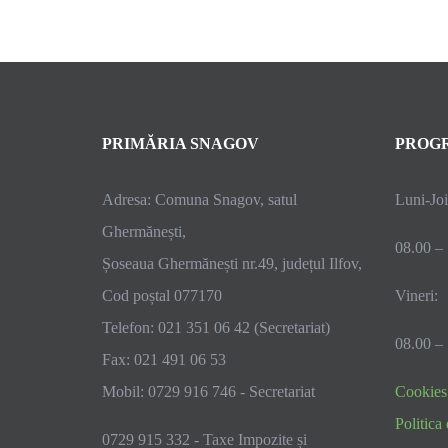
PRIMĂRIA SNAGOV
PROGR
Adresa: Comuna Snagov, satul
Luni-Joi
Ghermănești,
08.00 –
Șoseaua Ghermănești nr.49, județul Ilfov,
Cod poștal 077170
Vineri:
Telefon: 021 351 06 42 (Secretariat)
08.00 –
Fax: 021 491 06 53
Mobil: 0729 916 746 - Secretariat
Cookies
Politica 
0729 915 332 - Taxe Impozite și