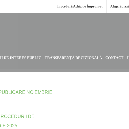
Procedură Achiziție Împrumut
Alegeri prez
I DE INTERES PUBLIC
TRANSPARENȚĂ DECIZIONALĂ
CONTACT
PUBLICARE NOIEMBRIE
PROCEDURII DE
IE 2025