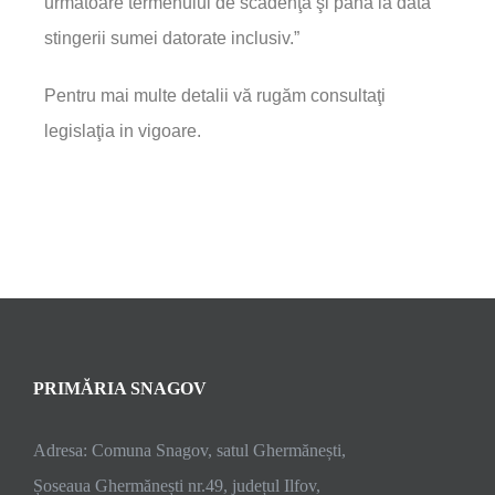
următoare termenului de scadenţă şi pană la data
stingerii sumei datorate inclusiv.”
Pentru mai multe detalii vă rugăm consultaţi
legislaţia in vigoare.
PRIMĂRIA SNAGOV
Adresa: Comuna Snagov, satul Ghermănești,
Șoseaua Ghermănești nr.49, județul Ilfov,