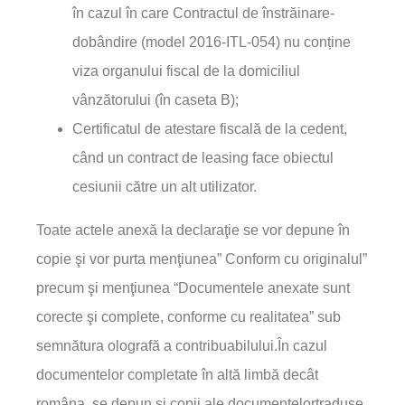
în cazul în care Contractul de înstrăinare-
dobândire (model 2016-ITL-054) nu conține
viza organului fiscal de la domiciliul
vânzătorului (în caseta B);
Certificatul de atestare fiscală de la cedent,
când un contract de leasing face obiectul
cesiunii către un alt utilizator.
Toate actele anexă la declaraţie se vor depune în
copie şi vor purta menţiunea” Conform cu originalul”
precum şi menţiunea “Documentele anexate sunt
corecte şi complete, conforme cu realitatea” sub
semnătura olografă a contribuabilului.În cazul
documentelor completate în altă limbă decât
româna, se depun şi copii ale documentelortraduse