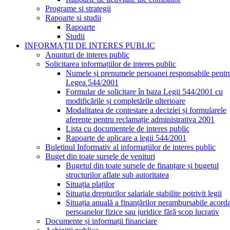
Programe si strategii
Rapoarte si studii
Rapoarte
Studii
INFORMAȚII DE INTERES PUBLIC
Anunturi de interes public
Solicitarea informațiilor de interes public
Numele și prenumele persoanei responsabile pentr
Legea 544/2001
Formular de solicitare în baza Legii 544/2001 cu
modificările și completările ulterioare
Modalitatea de contestare a deciziei și formularele
aferente pentru reclamație administrativa 2001
Lista cu documentele de interes public
Rapoarte de aplicare a legii 544/2001
Buletinul Informativ al informațiilor de interes public
Buget din toate sursele de venituri
Bugetul din toate sursele de finanțare și bugetul
structurilor aflate sub autoritatea
Situația plaților
Situația drepturilor salariale stabilite potrivit legii
Situația anuală a finanțărilor nerambursabile acord
persoanelor fizice sau juridice fără scop lucrativ
Documente și informații financiare