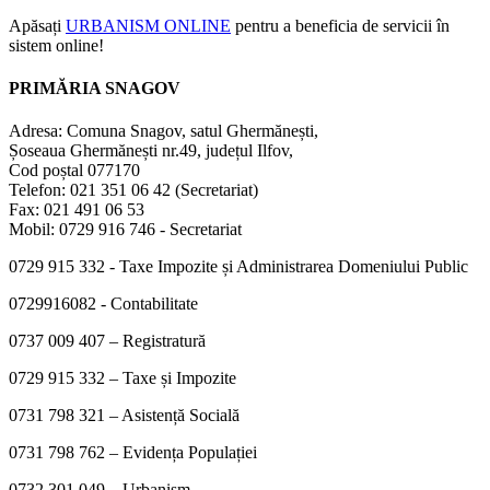
Apăsați
URBANISM ONLINE
pentru a beneficia de servicii în
sistem online!
PRIMĂRIA SNAGOV
Adresa: Comuna Snagov, satul Ghermănești,
Șoseaua Ghermănești nr.49, județul Ilfov,
Cod poștal 077170
Telefon: 021 351 06 42 (Secretariat)
Fax: 021 491 06 53
Mobil: 0729 916 746 - Secretariat
0729 915 332 - Taxe Impozite și Administrarea Domeniului Public
0729916082 - Contabilitate
0737 009 407 – Registratură
0729 915 332 – Taxe și Impozite
0731 798 321 – Asistență Socială
0731 798 762 – Evidența Populației
0732 301 049 – Urbanism