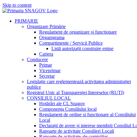
Skip to content
PRIMARIE
Organizare Primărie
Regulament de organizare și funcționare
Organigrama
Compartimente / Servicii Publice
Listă autorizații construire emise
Cariera
Conducere
Primar
Viceprimar
Secretar
Legislație care reglementează activitatea administrației
publice
Registrul Unic al Transparenței Intereselor (RUTI)
CONSILIUL LOCAL
Hotărâri ale CL Snagov
Componența Consiliului local
Regulament de ordine si functionare al Consiliului
Local
Declarații de avere și interese membrii Consiliul L
Rapoarte de activitate Consilieri Locali
Rapoarte de activitate ale comisiilor