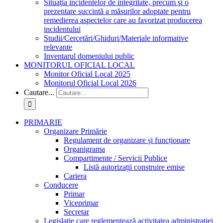
Situaţia incidentelor de integritate, precum şi o
prezentare succintă a măsurilor adoptate pentru
remedierea aspectelor care au favorizat producerea
incidentului
Studii/Cercetări/Ghiduri/Materiale informative
relevante
Inventarul domeniului public
MONITORUL OFICIAL LOCAL
Monitor Oficial Local 2025
Monitorul Oficial Local 2026
Cautare...
PRIMARIE
Organizare Primărie
Regulament de organizare și funcționare
Organigrama
Compartimente / Servicii Publice
Listă autorizații construire emise
Cariera
Conducere
Primar
Viceprimar
Secretar
Legislație care reglementează activitatea administrației