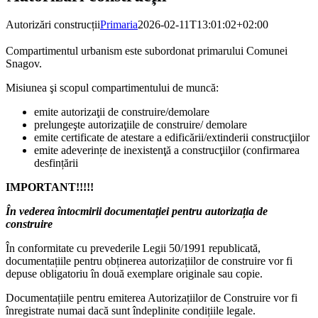
Autorizări construcții
Primaria
2026-02-11T13:01:02+02:00
Compartimentul urbanism este subordonat primarului Comunei
Snagov.
Misiunea şi scopul compartimentului de muncă:
emite autorizaţii de construire/demolare
prelungeşte autorizaţiile de construire/ demolare
emite certificate de atestare a edificării/extinderii construcţiilor
emite adeverințe de inexistenţă a construcţiilor (confirmarea
desfințării
IMPORTANT!!!!!
În vederea întocmirii documentației pentru autorizația de
construire
În conformitate cu prevederile Legii 50/1991 republicată,
documentațiile pentru obținerea autorizațiilor de construire vor fi
depuse obligatoriu în două exemplare originale sau copie.
Documentațiile pentru emiterea Autorizațiilor de Construire vor fi
înregistrate numai dacă sunt îndeplinite condițiile legale.