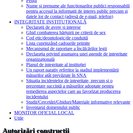
Petiții
Nume şi prenume ale funcţionarilor publici responsabili
pentru accesul la informaţii de interes public precum şi
datele lor de contact (adresă de e-mail, telefon)
INTEGRITATE INSTITUȚIONALĂ
Declarații de avere și interese
Ghid combaterea hărțuirii pe criterii de sex
Cod etic/deontologic/de conduită
Lista cuprinzând cadourile primite
Mecanismul de raportare a încălcărilor legii
Declarația privind asumarea unei agende de integritate
organizațională
Planul de integritate al instituției
Un raport narativ referitor la stadiul implementării
măsurilor atât prevăzute în SNA
Situaţia incidentelor de integritate, precum şi o
prezentare succintă a măsurilor adoptate pentru
remedierea aspectelor care au favorizat producerea
incidentului
Studii/Cercetări/Ghiduri/Materiale informative relevante
Inventarul domeniului public
MONITOR OFICIAL LOCAL
Utile
Autorizări construcții