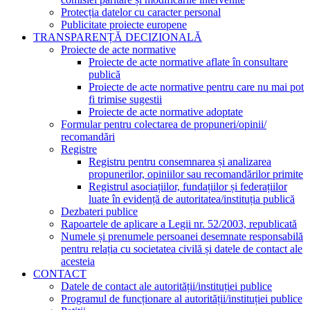
Protecția datelor cu caracter personal
Publicitate proiecte europene
TRANSPARENȚĂ DECIZIONALĂ
Proiecte de acte normative
Proiecte de acte normative aflate în consultare
publică
Proiecte de acte normative pentru care nu mai pot
fi trimise sugestii
Proiecte de acte normative adoptate
Formular pentru colectarea de propuneri/opinii/
recomandări
Registre
Registru pentru consemnarea și analizarea
propunerilor, opiniilor sau recomandărilor primite
Registrul asociațiilor, fundațiilor și federațiilor
luate în evidență de autoritatea/instituția publică
Dezbateri publice
Rapoartele de aplicare a Legii nr. 52/2003, republicată
Numele și prenumele persoanei desemnate responsabilă
pentru relația cu societatea civilă și datele de contact ale
acesteia
CONTACT
Datele de contact ale autorității/instituției publice
Programul de funcționare al autorității/instituției publice