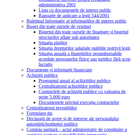
administrativa 2001
Lista cu documentele de interes public
Rapoarte de aplicare a legii 544/2001
Buletinul Informativ al informațiilor de interes public
Buget din toate sursele de venituri
Bugetul din toate sursele de finanțare și bugetul
structurilor aflate sub autoritatea
Situația plaților
Situația drepturilor salariale stabilite potrivit legii
Situația anuală a finanțărilor nerambursabile
acordate persoanelor fizice sau juridice fără scop
lucrativ
Documente și informații financiare
Achiziții publice
Programul anual al achizițiilor publice
Centralizatorul achizițiilor publice
Contractele de achiziții publice cu valoarea de
peste 5.000 euro
Documentele privind execuția contractelor
Centralizatorul investițiilor
Formulare-tip
Declarații de avere și de interese ale personalului
autorității/instituției publice
Comisia paritară – actul administrativ de constituire a
comisiei paritare și modificările intervenite