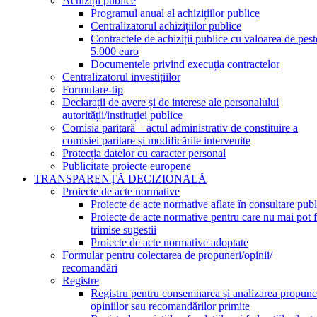
Achiziții publice
Programul anual al achizițiilor publice
Centralizatorul achizițiilor publice
Contractele de achiziții publice cu valoarea de pest
5.000 euro
Documentele privind execuția contractelor
Centralizatorul investițiilor
Formulare-tip
Declarații de avere și de interese ale personalului
autorității/instituției publice
Comisia paritară – actul administrativ de constituire a
comisiei paritare și modificările intervenite
Protecția datelor cu caracter personal
Publicitate proiecte europene
TRANSPARENȚĂ DECIZIONALĂ
Proiecte de acte normative
Proiecte de acte normative aflate în consultare publ
Proiecte de acte normative pentru care nu mai pot f
trimise sugestii
Proiecte de acte normative adoptate
Formular pentru colectarea de propuneri/opinii/
recomandări
Registre
Registru pentru consemnarea și analizarea propuner
opiniilor sau recomandărilor primite