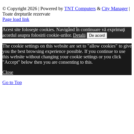
© Copyright
2026 | Powered by
TNT Computers
&
City Manager
|
Toate drepturile rezervate
Page load link
Acest site foloseşte cookies. Navigând în continuare vă exprimaţi
acordul asupra folosirii cookie-urilor.
Detalii
De acord
The cookie settings on this website are set to "allow cookies" to give
you the best browsing experience possible. If you continue to use
this website without changing your cookie settings or you click
"Accept" below then you are consenting to this.
Close
Go to Top