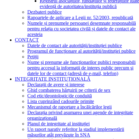
Registrul asociațiilor, fundațiilor și federațiilor luat
evidență de autoritatea/instituția publică
Dezbateri publice
Rapoartele de aplicare a Legii nr. 52/2003, republicată
Numele și prenumele persoanei desemnate responsabilă
pentru relația cu societatea civilă și datele de contact ale
acesteia
CONTACT
Datele de contact ale autorității/instituției publice
Programul de funcționare al autorității/instituției publice
Petiții
Nume şi prenume ale funcţionarilor publici responsabili
pentru accesul la informaţii de interes public precum şi
datele lor de contact (adresă de e-mail, telefon)
INTEGRITATE INSTITUȚIONALĂ
Declarații de avere și interese
Ghid combaterea hărțuirii pe criterii de sex
Cod etic/deontologic/de conduită
Lista cuprinzând cadourile primite
Mecanismul de raportare a încălcărilor legii
Declarația privind asumarea unei agende de integritate
organizațională
Planul de integritate al instituției
Un raport narativ referitor la stadiul implementării
măsurilor atât prevăzute în SNA