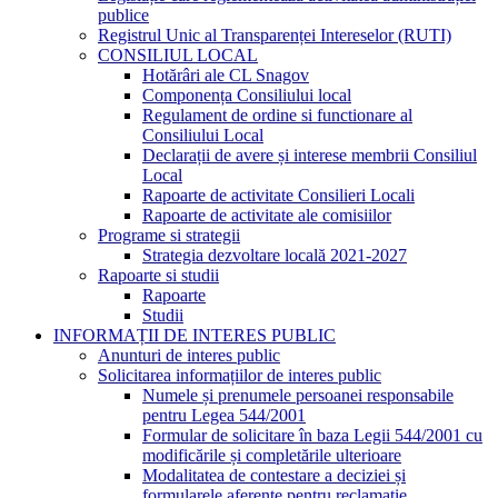
publice
Registrul Unic al Transparenței Intereselor (RUTI)
CONSILIUL LOCAL
Hotărâri ale CL Snagov
Componența Consiliului local
Regulament de ordine si functionare al
Consiliului Local
Declarații de avere și interese membrii Consiliul
Local
Rapoarte de activitate Consilieri Locali
Rapoarte de activitate ale comisiilor
Programe si strategii
Strategia dezvoltare locală 2021-2027
Rapoarte si studii
Rapoarte
Studii
INFORMAȚII DE INTERES PUBLIC
Anunturi de interes public
Solicitarea informațiilor de interes public
Numele și prenumele persoanei responsabile
pentru Legea 544/2001
Formular de solicitare în baza Legii 544/2001 cu
modificările și completările ulterioare
Modalitatea de contestare a deciziei și
formularele aferente pentru reclamație