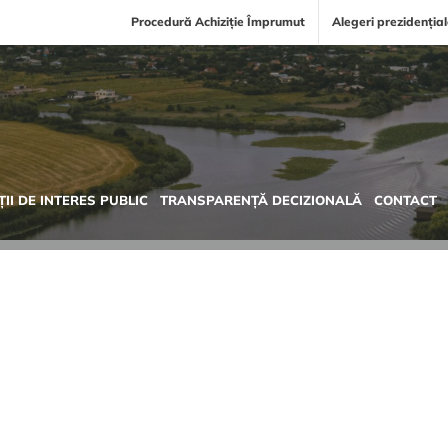
Procedură Achiziție Împrumut
Alegeri prezidenția
II DE INTERES PUBLIC
TRANSPARENȚĂ DECIZIONALĂ
CONTACT