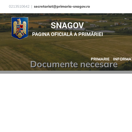
Skip
0213510642
|
secretariat@primaria-snagov.ro
to
content
PRIMARIE
INFORMAȚ
Documente necesare