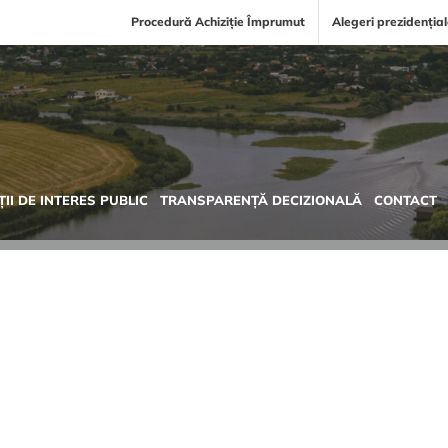
Procedură Achiziție Împrumut
Alegeri prezidenția
II DE INTERES PUBLIC
TRANSPARENȚĂ DECIZIONALĂ
CONTACT