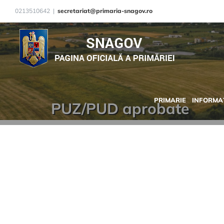
Skip
0213510642
|
secretariat@primaria-snagov.ro
to
content
PRIMARIE
INFORMAȚ
PUZ/PUD aprobate