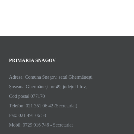
PRIMĂRIA SNAGOV
Adresa: Comuna Snagov, satul Ghermănești,
Șoseaua Ghermănești nr.49, județul Ilfov,
Cod poștal 077170
Telefon: 021 351 06 42 (Secretariat)
Fax: 021 491 06 53
Mobil: 0729 916 746 - Secretariat